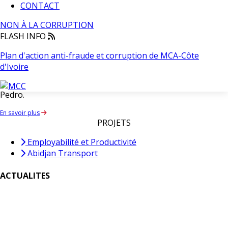
CONTACT
compétences techniques et
NON À LA CORRUPTION
professionnelles
FLASH INFO
Plan d'action anti-fraude et corruption de MCA-Côte
a pour objectif d’améliorer les contenus et les approches de
d'Ivoire
formation pour mieux les adapter aux réalités du secteur
productif dans les régions de Abidjan, Bouaké et San-
Pedro.
En savoir plus
PROJETS
Employabilité et Productivité
Abidjan Transport
ACTUALITES