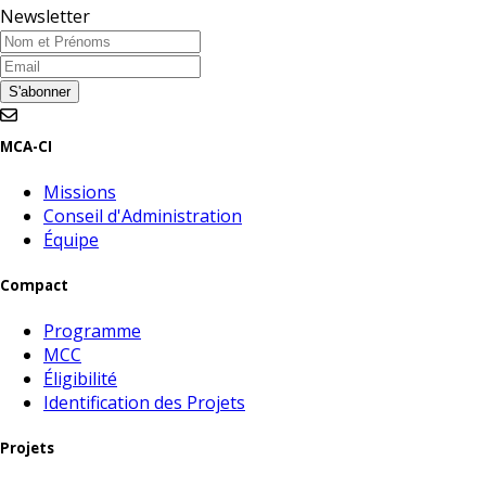
Newsletter
Nom et Prénoms
Email
S'abonner
MCA-CI
Missions
Conseil d'Administration
Équipe
Compact
Programme
MCC
Éligibilité
Identification des Projets
Projets