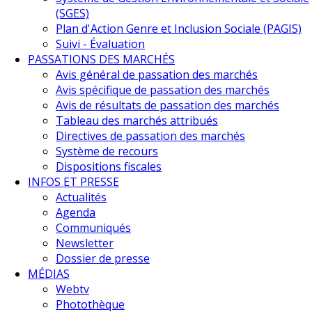
(SGES)
Plan d'Action Genre et Inclusion Sociale (PAGIS)
Composant 1
Suivi - Évaluation
PASSATIONS DES MARCHÉS
Education secondaire pour le
Avis général de passation des marchés
Avis spécifique de passation des marchés
développement des
Avis de résultats de passation des marchés
Tableau des marchés attribués
compétences de base
Directives de passation des marchés
Système de recours
Dispositions fiscales
a pour objectif l’amélioration de l’accès et la qualité de
INFOS ET PRESSE
l’éducation au niveau du collège dans les régions de
Actualités
Bouaké et San Pedro de façon à assurer aux jeunes
Agenda
l’acquisition des compétences de base.
Communiqués
Newsletter
En savoir plus
Dossier de presse
Composant 2
MÉDIAS
Webtv
Développement des
Photothèque